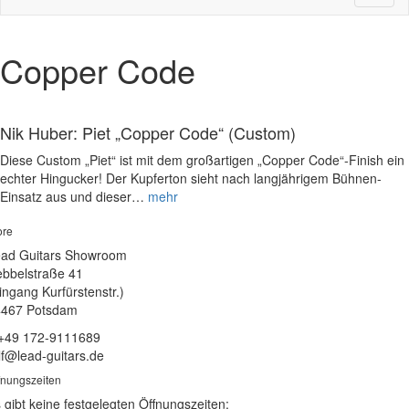
naviga
Copper Code
Nik Huber: Piet „Copper Code“ (Custom)
Diese Custom „Piet“ ist mit dem großartigen „Copper Code“-Finish ein
echter Hingucker! Der Kupferton sieht nach langjährigem Bühnen-
Einsatz aus und dieser…
mehr
ore
ad Guitars Showroom
bbelstraße 41
ingang Kurfürstenstr.)
4467 Potsdam
 +49 172-9111689
lf@lead-guitars.de
fnungszeiten
 gibt keine festgelegten Öffnungszeiten: