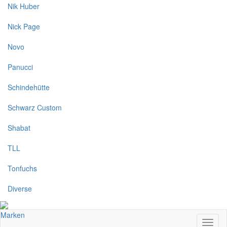
Nik Huber
Nick Page
Novo
Panucci
Schindehütte
Schwarz Custom
Shabat
TLL
Tonfuchs
Diverse
Marken
Toggl