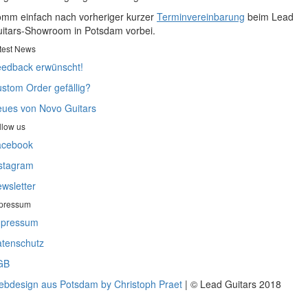
mm einfach nach vorheriger kurzer
Terminvereinbarung
beim Lead
itars-Showroom in Potsdam vorbei.
test News
edback erwünscht!
stom Order gefällig?
ues von Novo Guitars
llow us
acebook
stagram
wsletter
pressum
mpressum
tenschutz
GB
bdesign aus Potsdam by Christoph Praet
| © Lead Guitars 2018