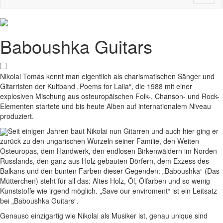
naviga
Baboushka Guitars
Nikolai Tomás kennt man eigentlich als charismatischen Sänger und
Gitarristen der Kultband „Poems for Laila“, die 1988 mit einer
explosiven Mischung aus osteuropäischen Folk-, Chanson- und Rock-
Elementen startete und bis heute Alben auf internationalem Niveau
produziert.
Seit einigen Jahren baut Nikolai nun Gitarren und auch hier ging er
zurück zu den ungarischen Wurzeln seiner Familie, den Weiten
Osteuropas, dem Handwerk, den endlosen Birkenwäldern im Norden
Russlands, den ganz aus Holz gebauten Dörfern, dem Exzess des
Balkans und den bunten Farben dieser Gegenden: „Baboushka“ (Das
Mütterchen) steht für all das: Altes Holz, Öl, Ölfarben und so wenig
Kunststoffe wie irgend möglich. „Save our enviroment“ ist ein Leitsatz
bei „Baboushka Guitars“.
Genauso einzigartig wie Nikolai als Musiker ist, genau unique sind