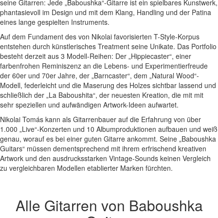
seine Gitarren: Jede „Baboushka“-Gitarre ist ein spielbares Kunstwerk,
phantasievoll im Design und mit dem Klang, Handling und der Patina
eines lange gespielten Instruments.
Auf dem Fundament des von Nikolai favorisierten T-Style-Korpus
entstehen durch künstlerisches Treatment seine Unikate. Das Portfolio
besteht derzeit aus 3 Modell-Reihen: Der „Hippiecaster“, einer
farbenfrohen Reminiszenz an die Lebens- und Experimentierfreude
der 60er und 70er Jahre, der „Barncaster“, dem „Natural Wood“-
Modell, federleicht und die Maserung des Holzes sichtbar lassend und
schließlich der „La Baboushita“, der neuesten Kreation, die mit mit
sehr speziellen und aufwändigen Artwork-Ideen aufwartet.
Nikolai Tomás kann als Gitarrenbauer auf die Erfahrung von über
1.000 „Live“-Konzerten und 10 Albumproduktionen aufbauen und weiß
genau, worauf es bei einer guten Gitarre ankommt. Seine „Baboushka
Guitars“ müssen dementsprechend mit ihrem erfrischend kreativen
Artwork und den ausdrucksstarken Vintage-Sounds keinen Vergleich
zu vergleichbaren Modellen etablierter Marken fürchten.
Alle Gitarren von Baboushka