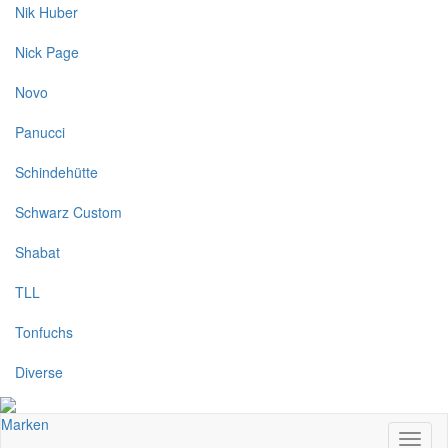
Nik Huber
Nick Page
Novo
Panucci
Schindehütte
Schwarz Custom
Shabat
TLL
Tonfuchs
Diverse
Marken
Toggl