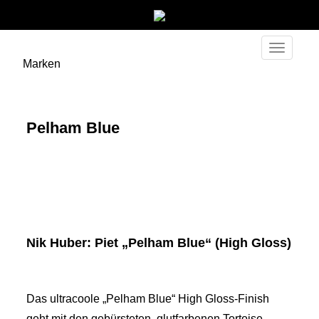
Toggle
Marken
navigati
Pelham Blue
Nik Huber: Piet „Pelham Blue“ (High Gloss)
Das ultracoole „Pelham Blue“ High Gloss-Finish
geht mit den gebürsteten, glutfarbenen Tortoise-