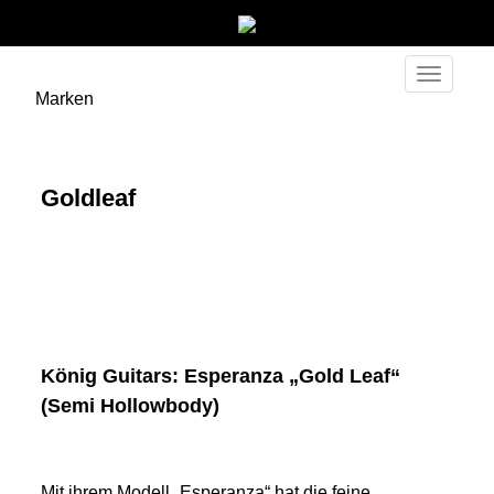
Toggle
Marken
navigati
Goldleaf
König Guitars: Esperanza „Gold Leaf“
(Semi Hollowbody)
Mit ihrem Modell „Esperanza“ hat die feine