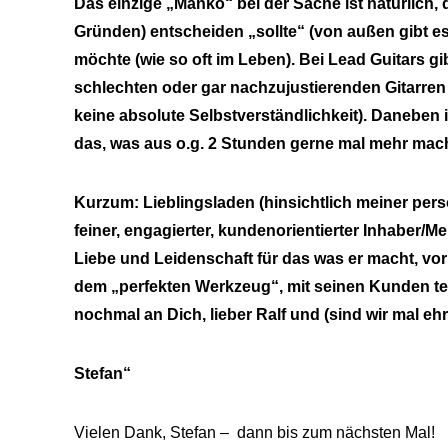
Das einzige „Manko“ bei der Sache ist natürlich
Gründen) entscheiden „sollte“ (von außen gibt e
möchte (wie so oft im Leben). Bei Lead Guitars g
schlechten oder gar nachzujustierenden Gitarren 
keine absolute Selbstverständlichkeit). Daneben 
das, was aus o.g. 2 Stunden gerne mal mehr mach
Kurzum: Lieblingsladen (hinsichtlich meiner pers
feiner, engagierter, kundenorientierter Inhaber/M
Liebe und Leidenschaft für das was er macht, vor 
dem „perfekten Werkzeug“, mit seinen Kunden tei
nochmal an Dich, lieber Ralf und (sind wir mal ehr
Stefan“
Vielen Dank, Stefan – dann bis zum nächsten Mal!