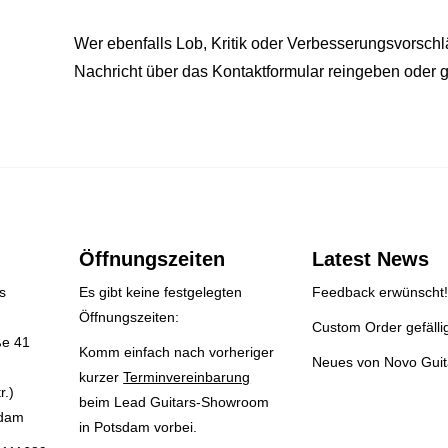
Wer ebenfalls Lob, Kritik oder Verbesserungsvorschl
Nachricht über das Kontaktformular reingeben oder g
Öffnungszeiten
Latest News
s
Es gibt keine festgelegten
Feedback erwünscht!
Öffnungszeiten:
Custom Order gefälli
ße 41
Komm einfach nach vorheriger
Neues von Novo Guit
kurzer
Terminvereinbarung
r.)
beim Lead Guitars-Showroom
sdam
in Potsdam vorbei.