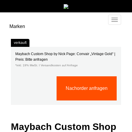
Toggle
Marken
navigati
verkauft
Maybach Custom Shop by Nick Page: Convair „Vintage Gold“ |
Preis: Bitte anfragen
*inkl. 19% MwSt. I Versandkosten auf Anfrage
Nachorder anfragen
Maybach Custom Shop