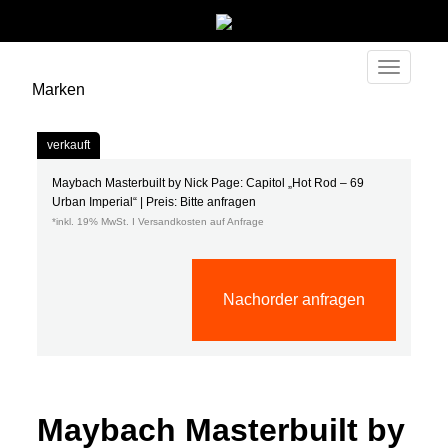
Toggle
Marken
navigati
verkauft
Maybach Masterbuilt by Nick Page: Capitol „Hot Rod – 69
Urban Imperial“ | Preis: Bitte anfragen
*inkl. 19% MwSt. I Versandkosten auf Anfrage
Nachorder anfragen
Maybach Masterbuilt by