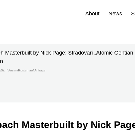
About
News
S
 Masterbuilt by Nick Page: Stradovari „Atomic Gentian B
en
wSt. I Versandkosten auf Anfrage
ach Masterbuilt by Nick Page