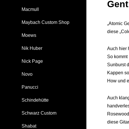
Gent
Macmull
Maybach Custom Shop
„Atomic Ge
diese „Col
Moews
Nik Huber
Auch hier 
So kommt u
Nick Page
Sunburst d
Kappen sow
Novo
How und ei
Panucci
Auch klang
Schindehütte
handverles
Schwarz Custom
Rosewood-G
diese Gita
Shabat