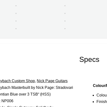
Specs
ybach Custom Shop
,
Nick Page Guitars
Colour/
bach Masterbuilt by Nick Page: Stradovari
ntian Blue over 3 TSB“ (HSS)
Colou
:
NP006
Finish