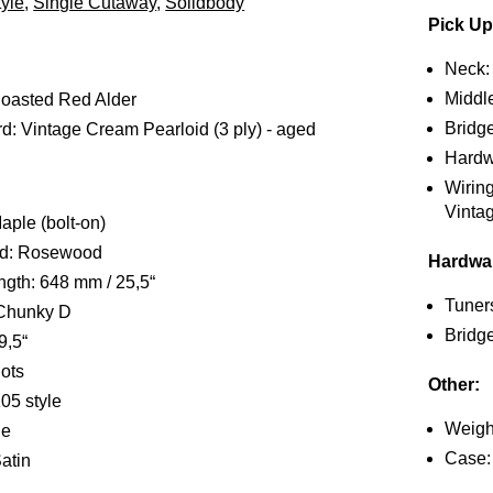
yle
,
Single Cutaway
,
Solidbody
Pick Ups
Neck: 
Middle
oasted Red Alder
Bridge
d: Vintage Cream Pearloid (3 ply) - aged
Hardw
Wirin
Vinta
ple (bolt-on)
rd: Rosewood
Hardwa
ngth: 648 mm / 25,5“
Tuner
Chunky D
Bridg
9,5“
Dots
Other:
105 style
Weigh
ne
Case:
Satin