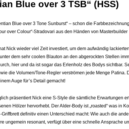
ian Blue over 3 TSB“ (HSS)
ntian Blue over 3 Tone Sunburst“ – schon die Farbbezeichnung k
our over Colour“-Stradovari aus den Händen von Masterbuilder
hat Nick wieder viel Zeit investiert, um dem aufwändig lackiert
nter dem sehr coolen Blauton an den abgerockten Stellen imme
urch, hier und da ist sogar das Erlenholz des Bodys sichtbar. Se
ie die Volumen/Tone-Regler verströmen jede Menge Patina. Das i
nem Auge für’s Detail gemacht!
lich präsentiert Nick eine S-Style die sämtliche Erwartungen er
enen Hölzer hervorhebt. Der Alder-Body ist „roasted“ was in K
riffbrett definitiv einen Unterschied macht: Wie auch die an
rre ungemein resonant, verfügt über eine schnelle Ansprache und