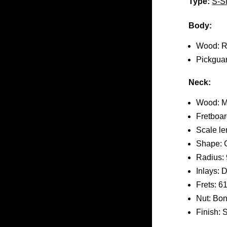
Type:
S-St
Body:
Wood: R
Pickguar
Neck:
Wood: Ma
Fretboa
Scale le
Shape: 
Radius: 
Inlays: 
Frets: 6
Nut: Bo
Finish: 