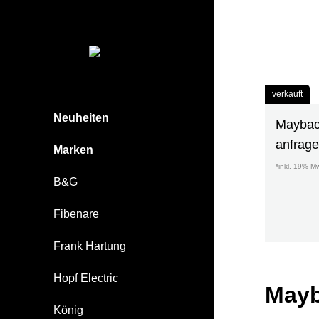
verkauft
Neuheiten
Maybach
anfrag
Marken
*inkl. 19% M
B&G
Fibenare
Frank Hartung
Hopf Electric
Mayb
König