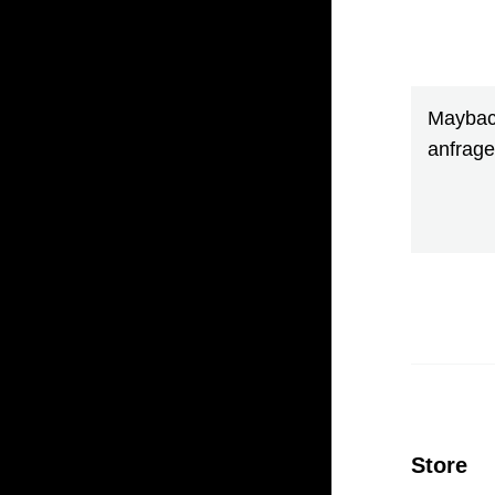
Maybach
anfrag
Store