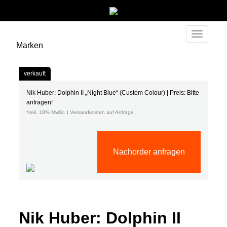
Toggle
Marken
navigati
verkauft
Nik Huber: Dolphin II „Night Blue“ (Custom Colour) | Preis: Bitte
anfragen!
*inkl. 19% MwSt. I Versandkosten auf Anfrage
Nachorder anfragen
Nik Huber: Dolphin II