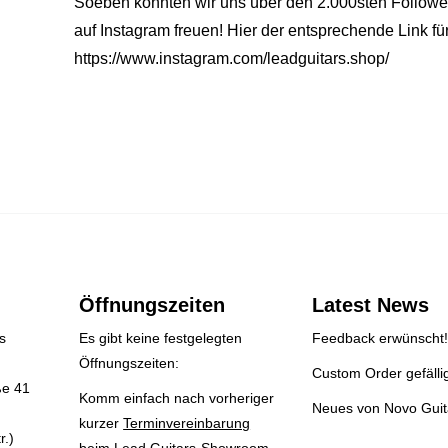
Soeben konnten wir uns über den 2.000sten Followe
auf Instagram freuen! Hier der entsprechende Link für
https://www.instagram.com/leadguitars.shop/
Öffnungszeiten
Latest News
s
Es gibt keine festgelegten
Feedback erwünscht!
Öffnungszeiten:
Custom Order gefälli
ße 41
Komm einfach nach vorheriger
Neues von Novo Guit
kurzer
Terminvereinbarung
r.)