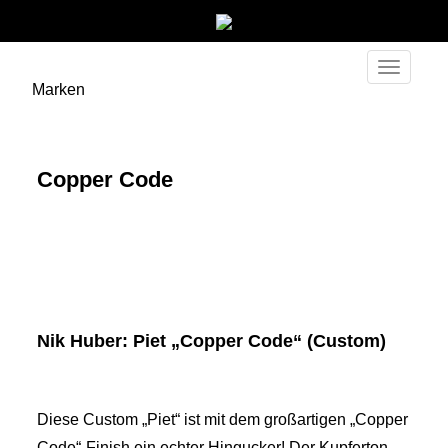
Toggle
Marken
navigati
Copper Code
Nik Huber: Piet „Copper Code“ (Custom)
Diese Custom „Piet“ ist mit dem großartigen „Copper
Code“-Finish ein echter Hingucker! Der Kupferton