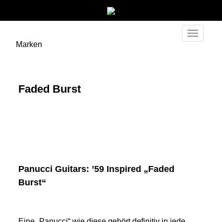
Toggle
Marken
navigati
Faded Burst
Panucci Guitars: ’59 Inspired „Faded
Burst“
Eine „Panucci“ wie diese gehört definitiv in jede