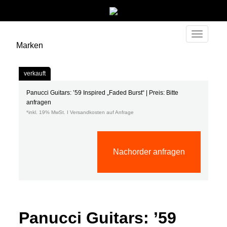
Toggle
Marken
navigati
verkauft
Panucci Guitars: ’59 Inspired „Faded Burst“ | Preis: Bitte
anfragen
*inkl. 19% MwSt. I Versandkosten auf Anfrage
Nachorder anfragen
Panucci Guitars: ’59