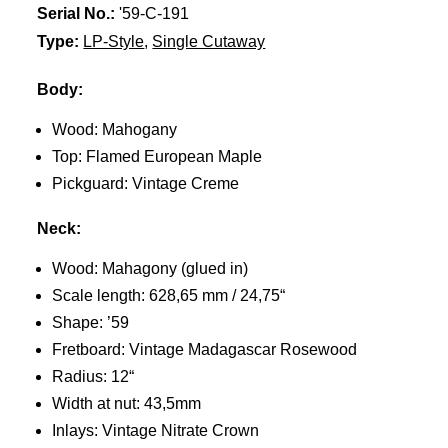
Serial No.:
'59-C-191
Type:
LP-Style
,
Single Cutaway
Body:
Wood: Mahogany
Top: Flamed European Maple
Pickguard: Vintage Creme
Neck:
Wood: Mahagony (glued in)
Scale length: 628,65 mm / 24,75“
Shape: ’59
Fretboard: Vintage Madagascar Rosewood
Radius: 12“
Width at nut: 43,5mm
Inlays: Vintage Nitrate Crown