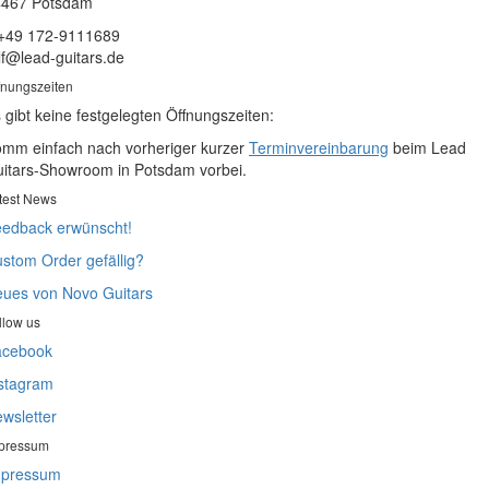
4467 Potsdam
 +49 172-9111689
lf@lead-guitars.de
fnungszeiten
 gibt keine festgelegten Öffnungszeiten:
mm einfach nach vorheriger kurzer
Terminvereinbarung
beim Lead
itars-Showroom in Potsdam vorbei.
test News
edback erwünscht!
stom Order gefällig?
ues von Novo Guitars
llow us
acebook
stagram
wsletter
pressum
mpressum