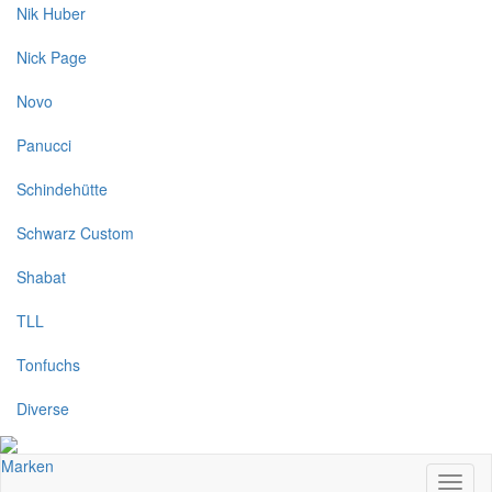
Nik Huber
Nick Page
Novo
Panucci
Schindehütte
Schwarz Custom
Shabat
TLL
Tonfuchs
Diverse
Marken
Toggl