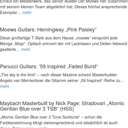
Erneut ein Meisterwerk, das Senior Builder Det Moews hier zusammen
mit seinem kleinen Team abgeliefert hat: Dieses höchst ansprechende
Exemplar…
mehr
Moews Guitars: Hemingway „Pink Paisley“
Diese großartige T-Style aus dem Hause „moews“ versprüht jede
Menge „Mojo“: Optisch erinnert der mit Lackrissen und Dellen liebevoll
gealterte…
mehr
Panucci Guitars: ’59 Inspired „Faded Burst“
„The sky is the limit“ – nach dieser Maxime scheint Masterbuilder
Angelo van Merrienboer die Gitarren seiner „59 Inspired“-Reihe zu…
mehr
Maybach Masterbuilt by Nick Page: Stradovari „Atomic
Gentian Blue over 3 TSB“ (HSS)
„Atomic Gentian Blue over 3 Tone Sunburst“ – schon die
Farbbezeichnung klingt vielversprechend und tatsächlich ist auch