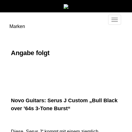
Toggle
Marken
navigati
Angabe folgt
Novo Guitars: Serus J Custom „Bull Black
over ’64s 3-Tone Burst“
Diese „Serus J“ kommt mit einem ziemlich