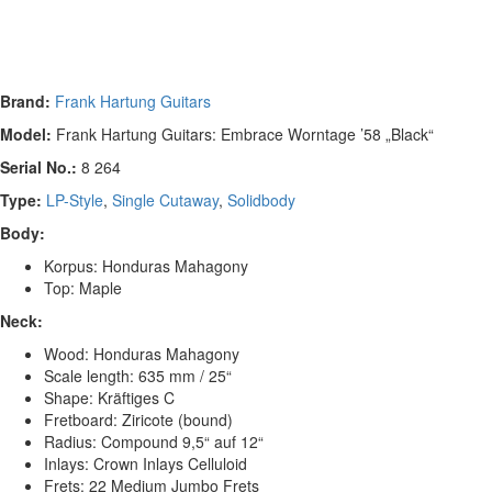
Brand:
Frank Hartung Guitars
Model:
Frank Hartung Guitars: Embrace Worntage ’58 „Black“
Serial No.:
8 264
Type:
LP-Style
,
Single Cutaway
,
Solidbody
Body:
Korpus: Honduras Mahagony
Top: Maple
Neck:
Wood: Honduras Mahagony
Scale length: 635 mm / 25“
Shape: Kräftiges C
Fretboard: Ziricote (bound)
Radius: Compound 9,5“ auf 12“
Inlays: Crown Inlays Celluloid
Frets: 22 Medium Jumbo Frets