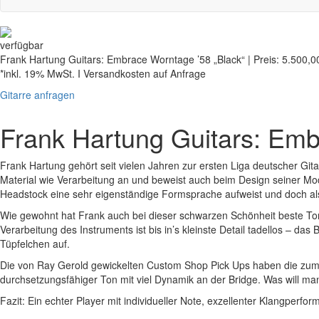
verfügbar
Frank Hartung Guitars: Embrace Worntage ’58 „Black“ | Preis: 5.500,0
*inkl. 19% MwSt. I Versandkosten auf Anfrage
Gitarre anfragen
Frank Hartung Guitars: Emb
Frank Hartung gehört seit vielen Jahren zur ersten Liga deutscher Git
Material wie Verarbeitung an und beweist auch beim Design seiner Mod
Headstock eine sehr eigenständige Formsprache aufweist und doch als 
Wie gewohnt hat Frank auch bei dieser schwarzen Schönheit beste T
Verarbeitung des Instruments ist bis in’s kleinste Detail tadellos – da
Tüpfelchen auf.
Die von Ray Gerold gewickelten Custom Shop Pick Ups haben die zum Mo
durchsetzungsfähiger Ton mit viel Dynamik an der Bridge. Was will ma
Fazit: Ein echter Player mit individueller Note, exzellenter Klangperfo